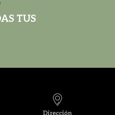
!
AS TUS
Dirección