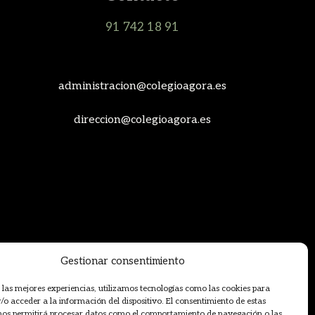
91 742 18 91
secretaria@colegioagora.es
administracion@colegioagora.es
direccion@colegioagora.es
Gestionar consentimiento
 las mejores experiencias, utilizamos tecnologías como las cookies para
o acceder a la información del dispositivo. El consentimiento de estas
nos permitirá procesar datos como el comportamiento de navegación o las